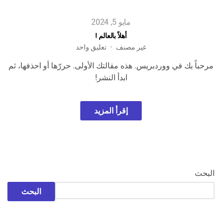
مايو 5, 2024
أهلاً بالعالم !
على
غير مصنف
تعليق واحد
أهلاً
مرحباً بك في ووردبريس. هذه مقالتك الأولى. حررّها أو احذفها، ثم
بالعالم
ابدأ النشر!
!
إقرأ المزيد
البحث
البحث