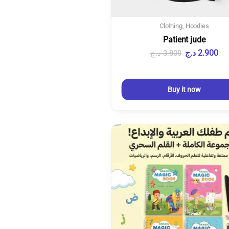
Clothing
,
Hoodies
Patient jude
2.900
د.ج
3.800
د.ج
Buy it now