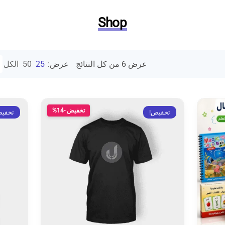
Shop
عرض ⁦6⁩ من كل النتائج
عرض:
25
50
الكل
تخفيض -14%
تخفيض!
تخفي