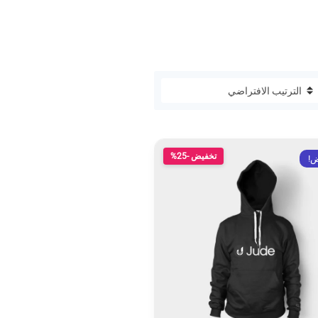
تخفيض -25%
ض!