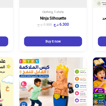
Clothing
,
T-shirts
Ninja Silhouette
6.300
د.ج
7.300
د.ج
Buy it now